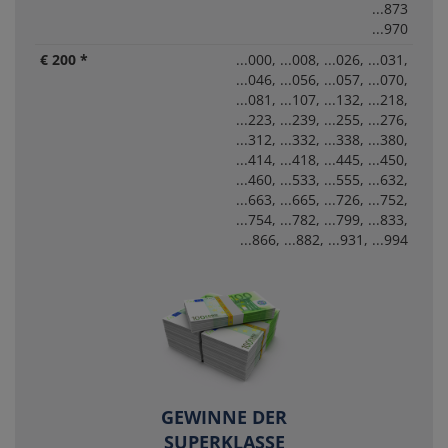
...873
...970
€ 200 *
...000, ...008, ...026, ...031,
...046, ...056, ...057, ...070,
...081, ...107, ...132, ...218,
...223, ...239, ...255, ...276,
...312, ...332, ...338, ...380,
...414, ...418, ...445, ...450,
...460, ...533, ...555, ...632,
...663, ...665, ...726, ...752,
...754, ...782, ...799, ...833,
...866, ...882, ...931, ...994
GEWINNE DER
SUPERKLASSE