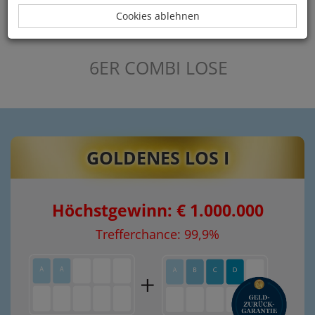
Cookies ablehnen
5ER COMBI LOSE
6ER COMBI LOSE
GOLDENES LOS I
Höchstgewinn: € 1.000.000
Trefferchance: 99,9%