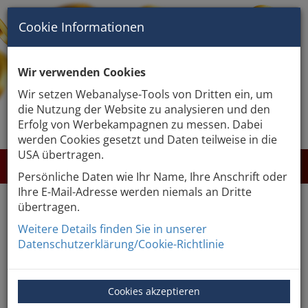
Cookie Informationen
Wir verwenden Cookies
Wir setzen Webanalyse-Tools von Dritten ein, um
die Nutzung der Website zu analysieren und den
GEWINNABFRAGE
Erfolg von Werbekampagnen zu messen. Dabei
werden Cookies gesetzt und Daten teilweise in die
USA übertragen.
LOSE KAUFEN
€ 0
Persönliche Daten wie Ihr Name, Ihre Anschrift oder
Ihre E-Mail-Adresse werden niemals an Dritte
übertragen.
UNSERE EMPFEHLUNGEN
Weitere Details finden Sie in unserer
Datenschutzerklärung/Cookie-Richtlinie
GOLDENES LOS
Cookies akzeptieren
CLASSIC LOSE