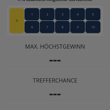
1
2
3
4
5
0
6
7
8
9
10
MAX. HÖCHSTGEWINN
---
TREFFERCHANCE
---