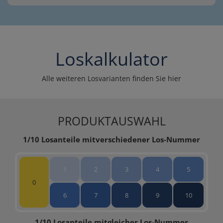
Loskalkulator
Alle weiteren Losvarianten finden Sie hier
PRODUKTAUSWAHL
1/10 Losanteile mit
verschiedener Los-Nummer
1
2
3
4
5
0
6
7
8
9
10
1/10 Losanteile mit
gleicher Los-Nummer